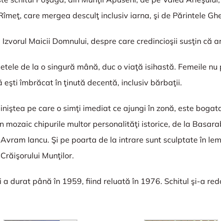
a Rîmeţ, care mergea desculţ inclusiv iarna, şi de Părintele G
ă Izvorul Maicii Domnului, despre care credincioşii susţin că 
etele de la o singură mână, duc o viaţă isihastă. Femeile nu p
 eşti îmbrăcat în ţinută decentă, inclusiv bărbaţii.
liniştea pe care o simţi imediat ce ajungi în zonă, este boga
 în mozaic chipurile multor personalităţi istorice, de la Bas
Avram Iancu. Şi pe poarta de la intrare sunt sculptate în lemn 
 Crăişorului Munţilor.
a durat până în 1959, fiind reluată în 1976. Schitul şi-a red