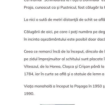
Praja, cunoscut ca şi Pustnicul, fost călugăr l
La nici o sută de metri distanţă de schit se afl
Călugării de aici, pe care-i poţi număra pe deg
în incinta aşezământului este posibil doar dacă
Ceea ce remarci încă de la început, dincolo de 
pe zidul împrejmuitor al schitului sunt placate
Viteazul, de la Horea, Cloşca şi Crişan până la 
1784, iar în curte se află şi o statuie de lemn a
Viaţa monahală a început la Poşaga în 1950 şi 
1990.