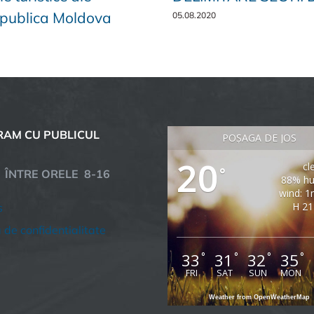
epublica Moldova
05.08.2020
AM CU PUBLICUL
POȘAGA DE JOS
20
cl
°
C ÎNTRE ORELE 8-16
88% hu
wind: 1
H 21
s
a de confidentialitate
33
31
32
35
°
°
°
°
FRI
SAT
SUN
MON
Weather from OpenWeatherMap