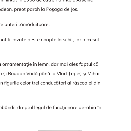
hedeon, preot paroh la Poşaga de Jos.
are puteri tămăduitoare.
ot fi cazate peste noapte la schit, iar accesul
ta ornamentaţie în lemn, dar mai ales faptul că
arab şi Bogdan Vodă până la Vlad Ţepeş şi Mihai
figurile celor trei conducători ai răscoalei din
obândit dreptul legal de funcţionare de-abia în