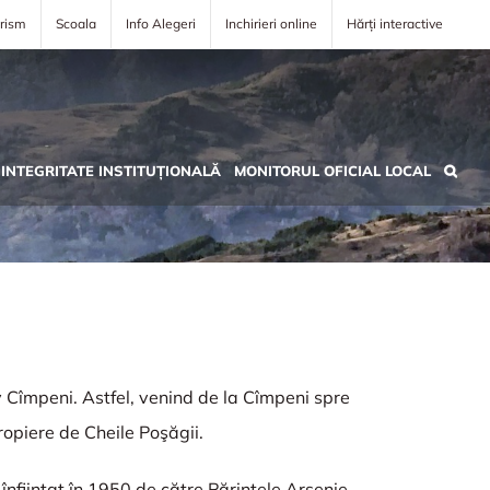
rism
Scoala
Info Alegeri
Inchirieri online
Hărți interactive
INTEGRITATE INSTITUȚIONALĂ
MONITORUL OFICIAL LOCAL
v Cîmpeni. Astfel, venind de la Cîmpeni spre
ropiere de Cheile Poşăgii.
nfiinţat în 1950 de către Părintele Arsenie