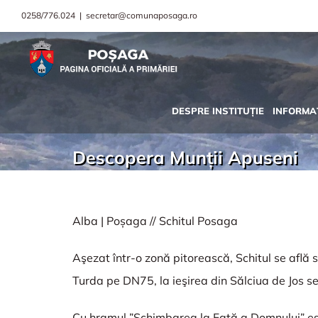
0258/776.024
|
secretar@comunaposaga.ro
DESPRE INSTITUȚIE
INFORMAȚ
Descopera Munții Apuseni
Alba | Poșaga // Schitul Posaga
Aşezat într-o zonă pitorească, Schitul se află 
Turda pe DN75, la ieşirea din Sălciua de Jos se
Cu hramul ”Schimbarea la Faţă a Domnului” este