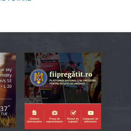
ear sky
midity
m/s SE
 • L 20
37
°
TUE