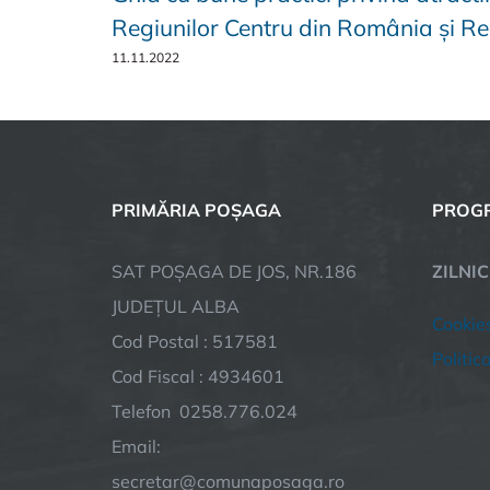
Regiunilor Centru din România și R
11.11.2022
PRIMĂRIA POȘAGA
PROGR
SAT POȘAGA DE JOS, NR.186
ZILNI
JUDEȚUL ALBA
Cookie
Cod Postal : 517581
Politic
Cod Fiscal : 4934601
Telefon 0258.776.024
Email:
secretar@comunaposaga.ro