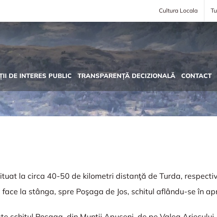
Cultura Locala
Tu
II DE INTERES PUBLIC
TRANSPARENȚĂ DECIZIONALĂ
CONTACT
situat la circa 40-50 de kilometri distanţă de Turda, respecti
 face la stânga, spre Poşaga de Jos, schitul aflându-se în ap
 schitul Poşaga, din Munţii Apuseni, de pe Valea Arieşului, î