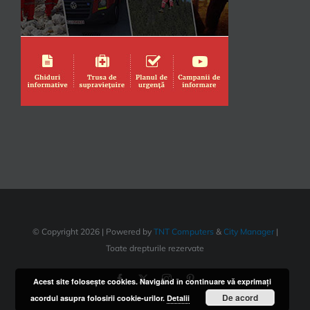
© Copyright
2026 | Powered by
TNT Computers
&
City Manager
|
Toate drepturile rezervate
Acest site foloseşte cookies. Navigând în continuare vă exprimaţi
De acord
acordul asupra folosirii cookie-urilor.
Detalii