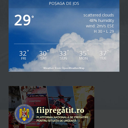
POȘAGA DE JOS
29
scattered clouds
°
48% humidity
wind: 2m/s ESE
H 30 • L 29
32
30
33
35
37
°
°
°
°
°
FRI
SAT
SUN
MON
TUE
Weather from OpenWeatherMap