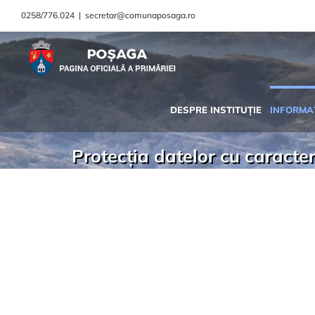
0258/776.024
|
secretar@comunaposaga.ro
DESPRE INSTITUȚIE
INFORMAȚ
Protecția datelor cu caracte