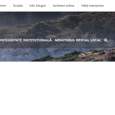
rism
Scoala
Info Alegeri
Inchirieri online
Hărți interactive
INTEGRITATE INSTITUȚIONALĂ
MONITORUL OFICIAL LOCAL