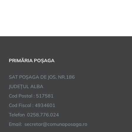
PRIMĂRIA POȘAGA
SAT POȘAGA DE JOS, NR.186
JUDEȚUL ALBA
Cod Postal : 517581
Cod Fiscal : 4934601
Telefon 0258.776.024
Email: secretar@comunaposaga.ro