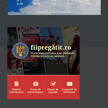
SUN
MON
TUE
WED
THU
Weather from OpenWeatherMap