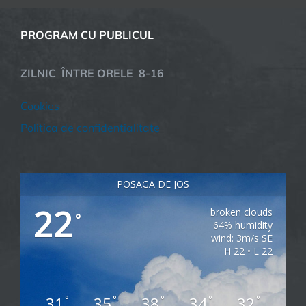
PROGRAM CU PUBLICUL
ZILNIC ÎNTRE ORELE 8-16
Cookies
Politica de confidentialitate
POȘAGA DE JOS
22
broken clouds
°
64% humidity
wind: 3m/s SE
H 22 • L 22
31
35
38
34
32
°
°
°
°
°