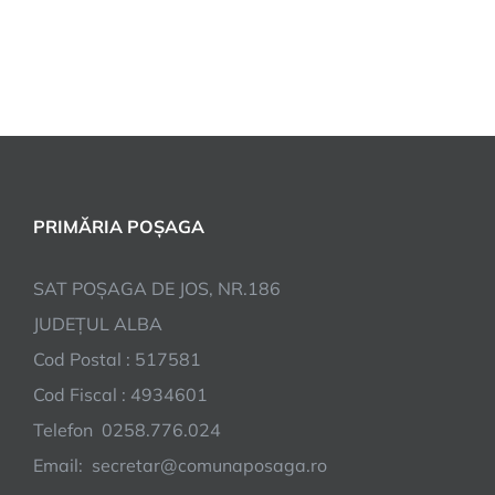
PRIMĂRIA POȘAGA
SAT POȘAGA DE JOS, NR.186
JUDEȚUL ALBA
Cod Postal : 517581
Cod Fiscal : 4934601
Telefon 0258.776.024
Email: secretar@comunaposaga.ro