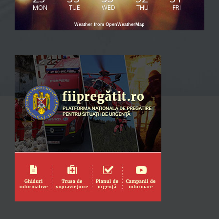
MON
TUE
WED
THU
FRI
Weather from OpenWeatherMap