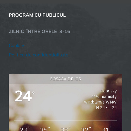
PROGRAM CU PUBLICUL
ZILNIC ÎNTRE ORELE 8-16
Cookies
Politica de confidentialitate
POȘAGA DE JOS
24
clear sky
°
41% humidity
wind: 2m/s WNW
H 24 • L 24
23
35
33
32
31
°
°
°
°
°