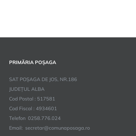
PRIMĂRIA POȘAGA
SAT POȘAGA DE JOS, NR.186
JUDEȚUL ALBA
Cod Postal : 517581
Cod Fiscal : 4934601
Telefon 0258.776.024
Email: secretar@comunaposaga.ro