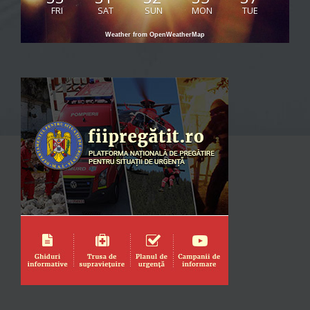
FRI
SAT
SUN
MON
TUE
Weather from OpenWeatherMap