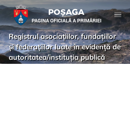
Registrul asociațiilor, fundațiilor
și federațiilor luate în evidență de
autoritatea/instituția publică