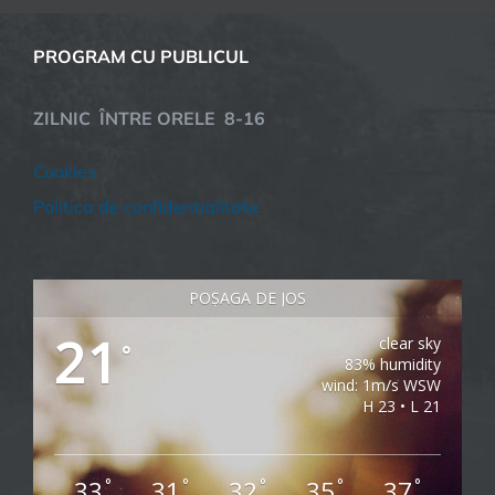
PROGRAM CU PUBLICUL
ZILNIC ÎNTRE ORELE 8-16
Cookies
Politica de confidentialitate
POȘAGA DE JOS
21
clear sky
°
83% humidity
wind: 1m/s WSW
H 23 • L 21
33
31
32
35
37
°
°
°
°
°