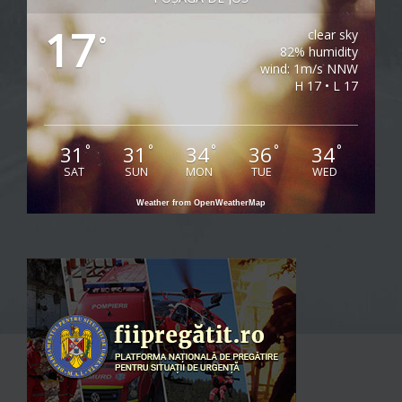
17
clear sky
°
82% humidity
wind: 1m/s NNW
H 17 • L 17
31
31
34
36
34
°
°
°
°
°
SAT
SUN
MON
TUE
WED
Weather from OpenWeatherMap