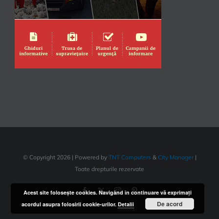
© Copyright
2026 | Powered by
TNT Computers
&
City Manager
|
Toate drepturile rezervate
Acest site foloseşte cookies. Navigând în continuare vă exprimaţi
De acord
acordul asupra folosirii cookie-urilor.
Detalii