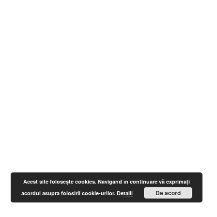
Acest site foloseşte cookies. Navigând în continuare vă exprimaţi
De acord
acordul asupra folosirii cookie-urilor.
Detalii