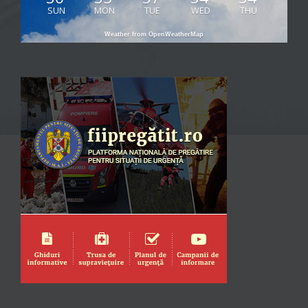
SUN
MON
TUE
WED
THU
Weather from OpenWeatherMap