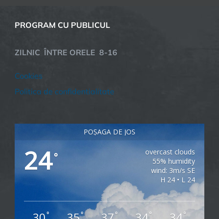
PROGRAM CU PUBLICUL
ZILNIC ÎNTRE ORELE 8-16
Cookies
Politica de confidentialitate
POȘAGA DE JOS
24
overcast clouds
°
55% humidity
wind: 3m/s SE
H 24 • L 24
30
35
37
34
34
°
°
°
°
°