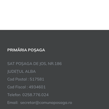
PRIMĂRIA POȘAGA
SAT POȘAGA DE JOS, NR.186
JUDEȚUL ALBA
Cod Postal : 517581
Cod Fiscal : 4934601
Telefon 0258.776.024
Email: secretar@comunaposaga.ro