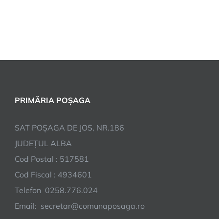
PRIMĂRIA POȘAGA
SAT POȘAGA DE JOS, NR.186
JUDEȚUL ALBA
Cod Postal : 517581
Cod Fiscal : 4934601
Telefon 0258.776.024
Email: secretar@comunaposaga.ro