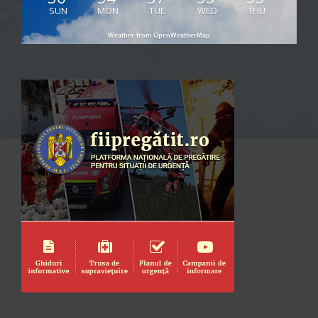
SUN
MON
TUE
WED
THU
Weather from OpenWeatherMap