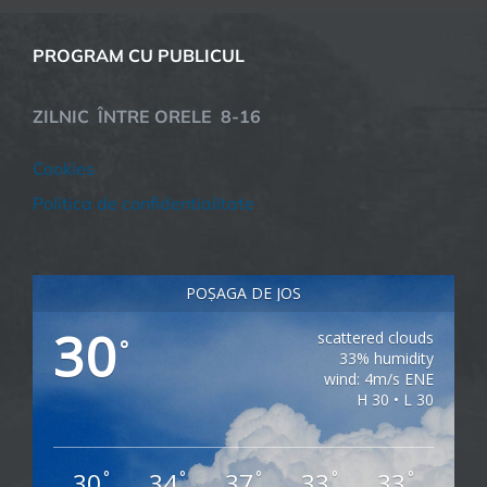
PROGRAM CU PUBLICUL
ZILNIC ÎNTRE ORELE 8-16
Cookies
Politica de confidentialitate
POȘAGA DE JOS
30
scattered clouds
°
33% humidity
wind: 4m/s ENE
H 30 • L 30
30
34
37
33
33
°
°
°
°
°