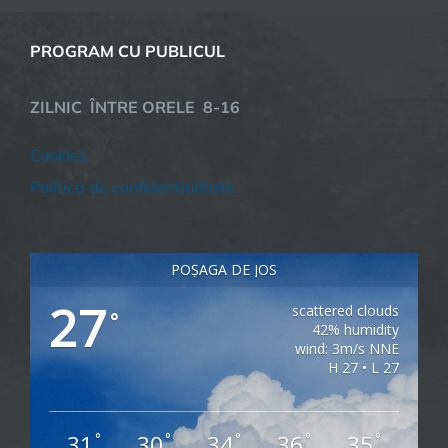
PROGRAM CU PUBLICUL
ZILNIC ÎNTRE ORELE 8-16
Cookies
Politica de confidentialitate
POȘAGA DE JOS
27
scattered clouds
°
42% humidity
wind: 3m/s NNE
H 27 • L 27
31
30
34
36
35
°
°
°
°
°