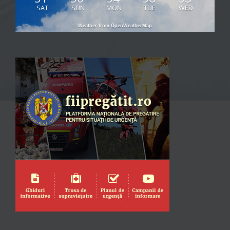
SAT
SUN
MON
TUE
WED
Weather from OpenWeatherMap