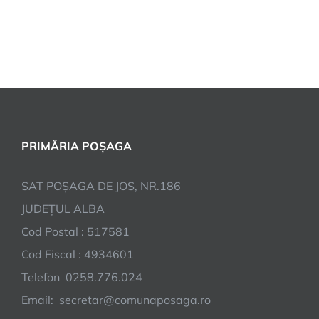
PRIMĂRIA POȘAGA
SAT POȘAGA DE JOS, NR.186
JUDEȚUL ALBA
Cod Postal : 517581
Cod Fiscal : 4934601
Telefon 0258.776.024
Email: secretar@comunaposaga.ro