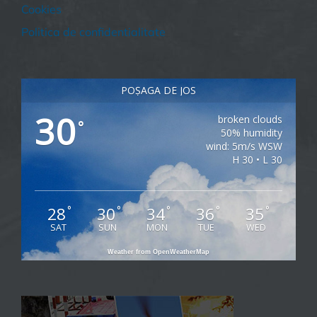
Cookies
Politica de confidentialitate
POȘAGA DE JOS
30
broken clouds
°
50% humidity
wind: 5m/s WSW
H 30 • L 30
28
30
34
36
35
°
°
°
°
°
SAT
SUN
MON
TUE
WED
Weather from OpenWeatherMap