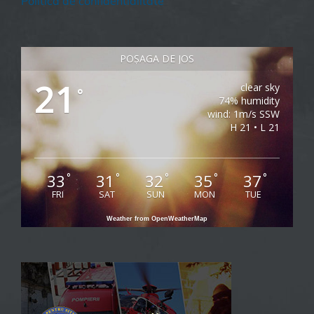
Politica de confidentialitate
POȘAGA DE JOS
21
clear sky
°
74% humidity
wind: 1m/s SSW
H 21 • L 21
33
31
32
35
37
°
°
°
°
°
FRI
SAT
SUN
MON
TUE
Weather from OpenWeatherMap