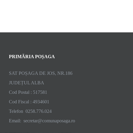
PRIMĂRIA POȘAGA
SAT POȘAGA DE JOS, NR.186
JUDEȚUL ALBA
Cod Postal : 517581
Cod Fiscal : 4934601
Telefon 0258.776.024
Email: secretar@comunaposaga.ro