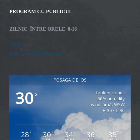
PROGRAM CU PUBLICUL
ZILNIC ÎNTRE ORELE 8-16
Cookies
Politica de confidentialitate
POȘAGA DE JOS
30
broken clouds
°
50% humidity
wind: 5m/s WSW
H 30 • L 30
28
30
34
36
35
°
°
°
°
°