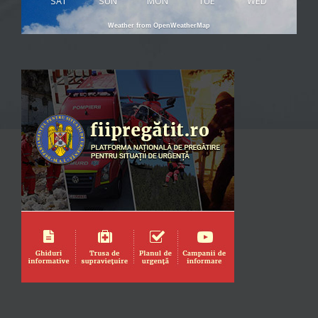
SAT
SUN
MON
TUE
WED
Weather from OpenWeatherMap