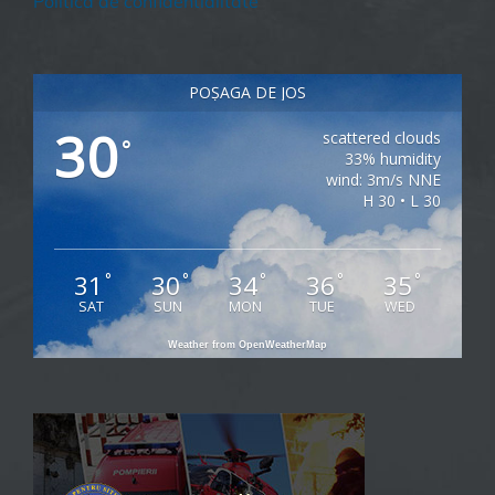
Politica de confidentialitate
POȘAGA DE JOS
30
scattered clouds
°
33% humidity
wind: 3m/s NNE
H 30 • L 30
31
30
34
36
35
°
°
°
°
°
SAT
SUN
MON
TUE
WED
Weather from OpenWeatherMap