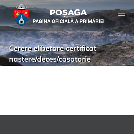
Cerere eliberare certificat
nastere/deces/casatorie