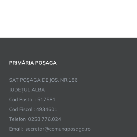
PRIMĂRIA POȘAGA
SAT POȘAGA DE JOS, NR.186
JUDEȚUL ALBA
Cod Postal : 517581
Cod Fiscal : 4934601
Telefon 0258.776.024
Email: secretar@comunaposaga.ro