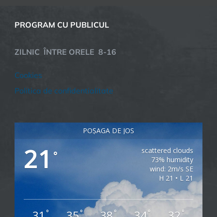
PROGRAM CU PUBLICUL
ZILNIC ÎNTRE ORELE 8-16
Cookies
Politica de confidentialitate
POȘAGA DE JOS
21
scattered clouds
°
73% humidity
wind: 2m/s SE
H 21 • L 21
31
35
38
34
32
°
°
°
°
°