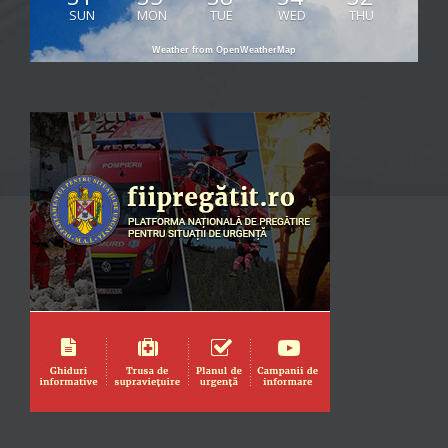
SUN
MON
TUE
WED
THU
Weather from OpenWeatherMap