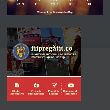
MON
TUE
WED
THU
FRI
Weather from OpenWeatherMap