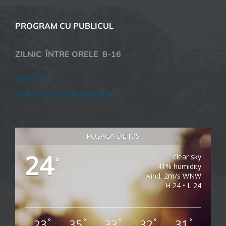
PROGRAM CU PUBLICUL
ZILNIC ÎNTRE ORELE 8-16
Cookies
Politica de confidentialitate
POȘAGA DE JOS
24
clear sky
°
41% humidity
wind: 2m/s WNW
H 24 • L 24
23
35
33
32
31
°
°
°
°
°