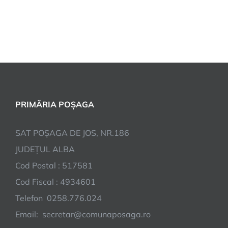
PRIMĂRIA POȘAGA
SAT POȘAGA DE JOS, NR.186
JUDEȚUL ALBA
Cod Postal : 517581
Cod Fiscal : 4934601
Telefon 0258.776.024
Email: secretar@comunaposaga.ro