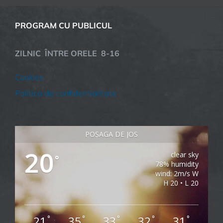
PROGRAM CU PUBLICUL
ZILNIC ÎNTRE ORELE 8-16
Cookies
Politica de confidentialitate
POȘAGA DE JOS
20
clear sky
°
78% humidity
wind: 2m/s W
H 20 • L 20
21
35
33
32
31
°
°
°
°
°