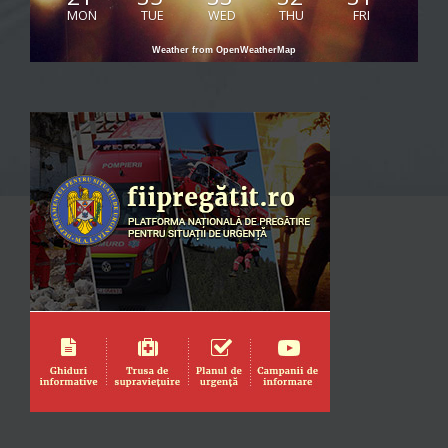
MON
TUE
WED
THU
FRI
Weather from OpenWeatherMap