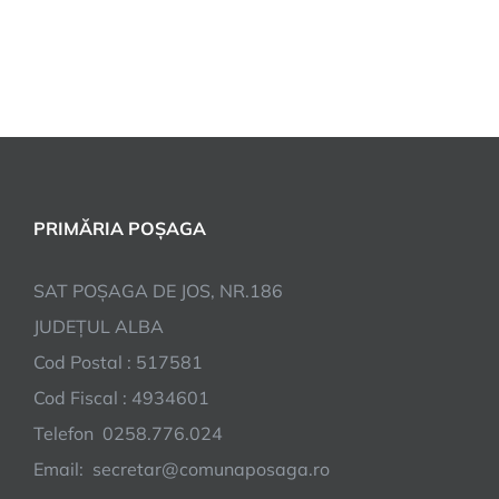
PRIMĂRIA POȘAGA
SAT POȘAGA DE JOS, NR.186
JUDEȚUL ALBA
Cod Postal : 517581
Cod Fiscal : 4934601
Telefon 0258.776.024
Email: secretar@comunaposaga.ro